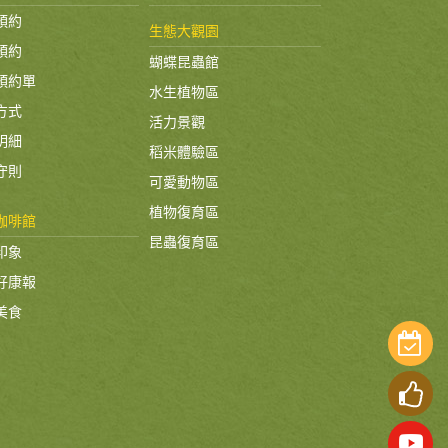
預約
生態大觀園
預約
蝴蝶昆蟲館
預約單
水生植物區
方式
活力景觀
明細
稻米體驗區
付款方式
守則
可愛動物區
植物復育區
咖啡館
昆蟲復育區
印象
好康報
入園守則
美食