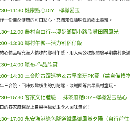
0:30~11:30 健康點心DIY---檸檬愛玉
作一份自然健康的可口點心，充滿知性趣味性的鄉土體驗。
1:30~12:00 農村自由行---漫步鄉間小路欣賞田園風光
2:00~13:30 鄉村午餐---活力割稻仔飯
的心情品嚐充滿人情味的鄉村午餐，用大碗公吃飯體驗早期農村豪
3:30~14:00 晾布-作品欣賞
4:00~14:30 三合院古蹟巡禮＆古早童玩PK賽（請自備
年三合院，回味妙趣橫生的打陀螺、滾鐵圈等古早農村童玩。
4:30~15:30 客家文化體驗----抹茶麻糬DIY+檸檬愛玉點心
庭園烤肉
口的客家麻糬配上自製檸檬愛玉令人回味無窮！
5:30~17:00 永安漁港綠色隧道鐵馬御風賞夕陽（自行前