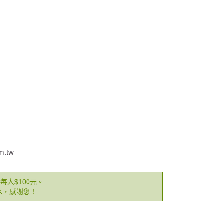
m.tw
人$100元。
水，感謝您！