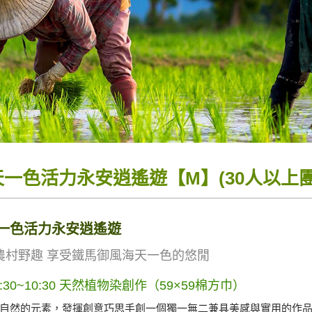
天一色活力永安逍遙遊【M】(30人以上團
一色活力永安逍遙遊
套裝旅遊
農村野趣 享受鐵馬御風海天一色的悠閒
9:30~10:30 天然植物染創作（59×59棉方巾）
自然的元素，發揮創意巧思手創一個獨一無二兼具美感與實用的作