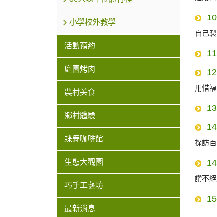
1
小學校外教學
自己製
活動預約
1
庭園烤肉
1
用惜福
農村美食
1
鄉村體驗
1
蝶舞咖啡館
探訪百
生態大觀園
1
活動預約
讚不絕
巧手工藝坊
1
最新消息