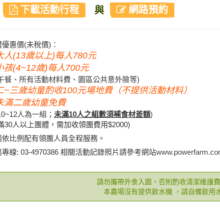
迎
下載活動行程
與
網路預約
體優惠價(未稅價)：
 大人(13歲以上)每人780元
小孩(4~12歲)每人700元
含午餐、所有活動材料費、園區公共意外險等)
 二~三歲幼童酌收100元場地費（不提供活動材料）
 未滿二歲幼童免費
10~12人為一組；
未滿10人之組數須補食材差額
)
滿30人以上團體，需加收領團費用$2000)
團依比例配有領團人員全程服務。
專線: 03-4970386 相關活動記錄照片請參考網站
www.powerfarm.co
請勿攜帶外食入園，否則酌收清潔維護費每
本農場沒有提供飲水機 ，請自備飲用
鄉村體驗