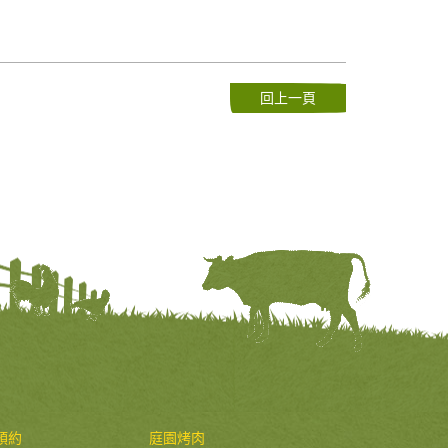
回上一頁
桃園市新屋區埔頂路279巷85弄33號
【交通指引】:
點擊此處進入
預約
庭園烤肉