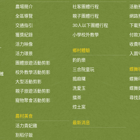
農場簡介
社客團體行程
活動
全區導覽
親子團體行程
網路
交通指引
30人以下團體行程
下載
獲獎紀錄
小學校外教學
付款
活力映像
收費
鄉村體驗
活力環景
入園
釣釣樂
團體旅遊活動剪影
蝶舞
三合院童玩
校外教學活動剪影
確
搗麻糬
蝶舞
大型活動剪影
洗愛玉
蝶舞
親子旅遊活動剪影
擂茶
尋找
寵物聚會活動剪影
焢土窯
農村美食
最新消息
活力貴妃雞
割稻仔飯