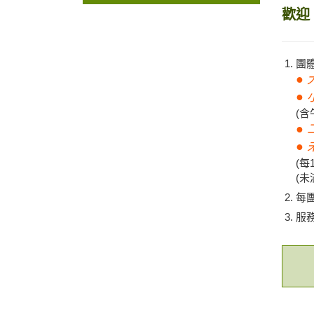
歡
團
●
● 
(
●
●
(每
(未
每
服務
農村美食