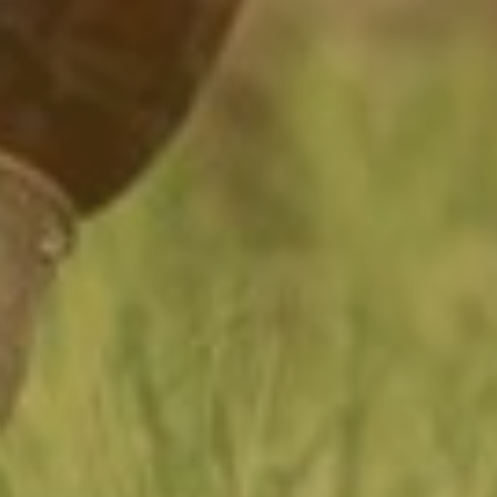
桃園市新屋區埔頂路279巷85弄33號