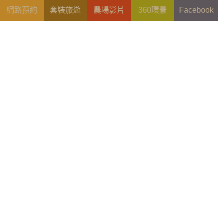
網路預約
套裝旅遊
農場影片
360環景
Facebook
2026-07-28
漫步嬉遊親子樂 【Q1】(30人以上團體適用)
2022-11-23
活力農村親子逍遙遊 【C】(30人以上團體適用)
更多