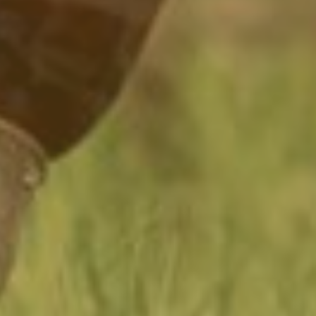
桃園市新屋區埔頂路279巷85弄33號