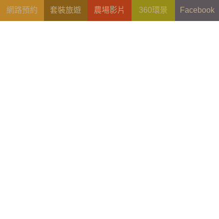
網路預約
套裝旅遊
農場影片
360環景
Facebook
2026-07-28
漫步嬉遊親子樂 【Q1】(30人以上團體適用)
2022-11-23
活力農村親子逍遙遊 【C】(30人以上團體適用)
更多